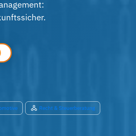
management:
unftssicher.
omotive
Recht & Steuerberatung