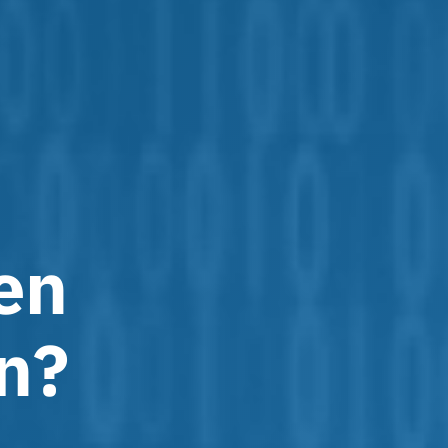
en
n?