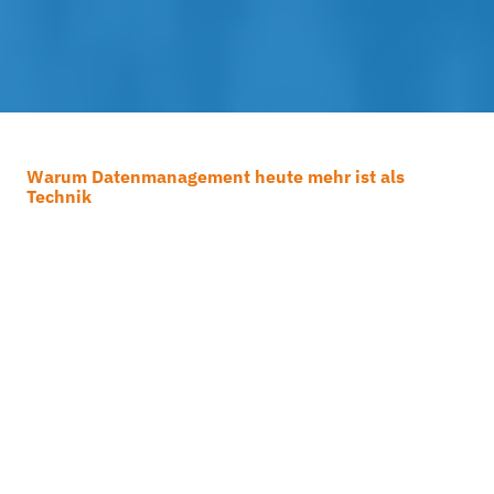
Warum Datenmanagement heute mehr ist als
Technik
Wie gut ist Ihre
Datenstrategie?
Jeden Tag entstehen immense
Datenmengen. Ohne geeigneten Schutz,
klare Strukturen und smarte Analysen
drohen Datenverlust, teure
Betriebsunterbrechungen und Compliance-