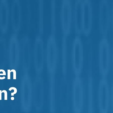
en
n?