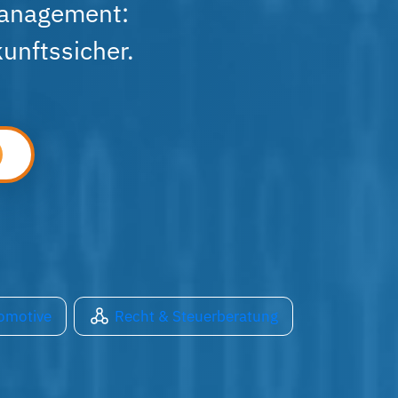
management:
unftssicher.
omotive
Recht & Steuerberatung