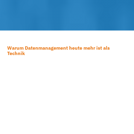
Warum Datenmanagement heute mehr ist als
Technik
Wie gut ist Ihre
Datenstrategie?
Jeden Tag entstehen immense
Datenmengen. Ohne geeigneten Schutz,
klare Strukturen und smarte Analysen
drohen Datenverlust, teure
Betriebsunterbrechungen und Compliance-