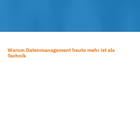
Warum Datenmanagement heute mehr ist als
Technik
Wie gut ist Ihre
Datenstrategie?
Jeden Tag entstehen immense
Datenmengen. Ohne geeigneten Schutz,
klare Strukturen und smarte Analysen
drohen Datenverlust, teure
Betriebsunterbrechungen und Compliance-